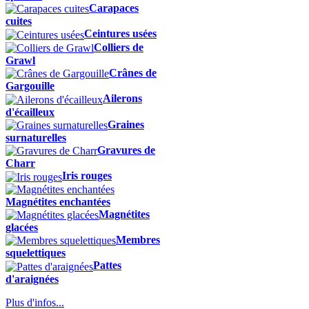
Carapaces
cuites
Ceintures usées
Colliers de
Grawl
Crânes de
Gargouille
Ailerons
d'écailleux
Graines
surnaturelles
Gravures de
Charr
Iris rouges
Magnétites enchantées
Magnétites
glacées
Membres
squelettiques
Pattes
d'araignées
Plus d'infos...