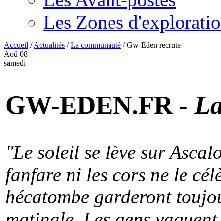
Les Zones d'explorati
Accueil
/
Actualités
/
La communauté
/
Gw-Eden recrute
Aoû
08
samedi
GW-EDEN.FR -
La
"Le soleil se lève sur Ascal
fanfare ni les cors ne le cé
hécatombe garderont toujou
matinale. Les gens vaquent 