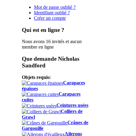
Mot de passe oublié ?
Identifiant oublié ?
Créer un compte
Qui est en ligne ?
Nous avons 16 invités et aucun
membre en ligne
Que demande Nicholas
Sandford
Objets requis:
Carapaces
épaisses
Carapaces
cuites
Ceintures usées
Colliers de
Grawl
Crânes de
Gargouille
Ailerons