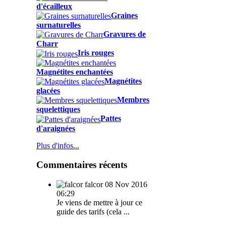
d'écailleux
Graines
surnaturelles
Gravures de
Charr
Iris rouges
Magnétites enchantées
Magnétites
glacées
Membres
squelettiques
Pattes
d'araignées
Plus d'infos...
Commentaires récents
falcor
08 Nov 2016
06:29
Je viens de mettre à jour ce
guide des tarifs (cela ...