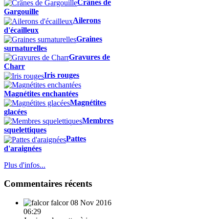
Crânes de
Gargouille
Ailerons
d'écailleux
Graines
surnaturelles
Gravures de
Charr
Iris rouges
Magnétites enchantées
Magnétites
glacées
Membres
squelettiques
Pattes
d'araignées
Plus d'infos...
Commentaires récents
falcor
08 Nov 2016
06:29