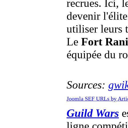
recrues. Ici, 
devenir l'élite
utiliser leurs
Le
Fort Ran
équipée du r
Sources:
gwik
Joomla SEF URLs by Arti
Guild Wars
es
ligne compét