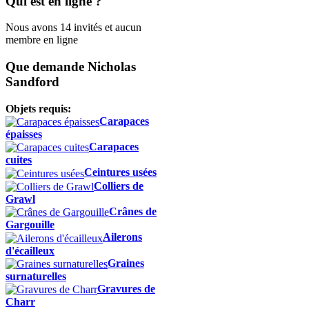
Qui est en ligne ?
Nous avons 14 invités et aucun
membre en ligne
Que demande Nicholas
Sandford
Objets requis:
Carapaces
épaisses
Carapaces
cuites
Ceintures usées
Colliers de
Grawl
Crânes de
Gargouille
Ailerons
d'écailleux
Graines
surnaturelles
Gravures de
Charr