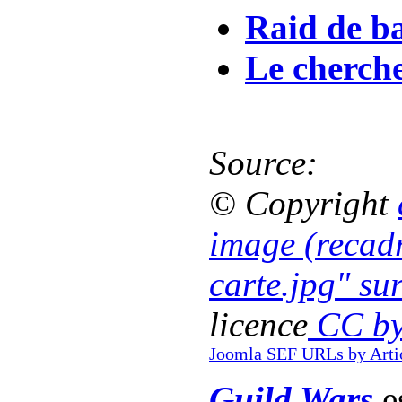
Raid de b
Le cherch
Source:
© Copyright
image (recadr
carte.jpg" su
licence
CC by
Joomla SEF URLs by Arti
Guild Wars
es