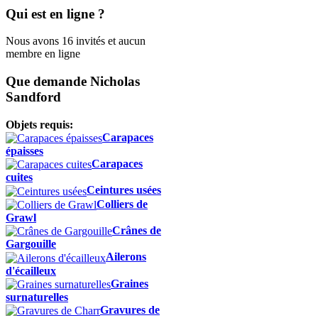
Qui est en ligne ?
Nous avons 16 invités et aucun
membre en ligne
Que demande Nicholas
Sandford
Objets requis:
Carapaces
épaisses
Carapaces
cuites
Ceintures usées
Colliers de
Grawl
Crânes de
Gargouille
Ailerons
d'écailleux
Graines
surnaturelles
Gravures de