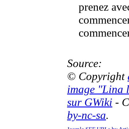
prenez avec
commencer 
commencer 
Source:
© Copyright
image "Lina 
sur GWiki
- C
by-nc-sa
.