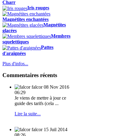
Charr
Iris rouges
Magnétites enchantées
Magnétites
glacées
Membres
squelettiques
Pattes
d'araignées
Plus d'infos...
Commentaires récents
falcor
08 Nov 2016
06:29
Je viens de mettre à jour ce
guide des tarifs (cela ...
Lire la suite...
falcor
15 Juil 2014
08:26