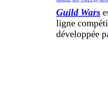
Joomla SEF URLs by Arti
Guild Wars
es
ligne compét
développée p