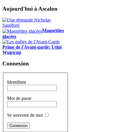
Aujourd'hui à Ascalon
Magnétites
glacées
Prime de l'Avant-garde: Utini
Wupwup
Connexion
Identifiant
Mot de passe
Se souvenir de moi