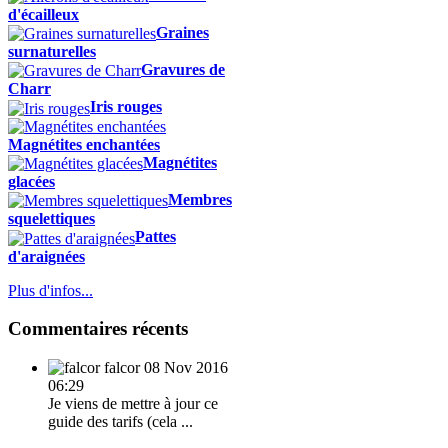
d'écailleux
Graines
surnaturelles
Gravures de
Charr
Iris rouges
Magnétites enchantées
Magnétites
glacées
Membres
squelettiques
Pattes
d'araignées
Plus d'infos...
Commentaires récents
falcor
08 Nov 2016
06:29
Je viens de mettre à jour ce
guide des tarifs (cela ...