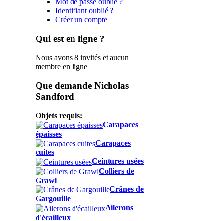
Mot de passe oublié ?
Identifiant oublié ?
Créer un compte
Qui est en ligne ?
Nous avons 8 invités et aucun
membre en ligne
Que demande Nicholas
Sandford
Objets requis:
Carapaces
épaisses
Carapaces
cuites
Ceintures usées
Colliers de
Grawl
Crânes de
Gargouille
Ailerons
d'écailleux