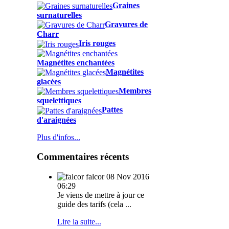
Graines
surnaturelles
Gravures de
Charr
Iris rouges
Magnétites enchantées
Magnétites
glacées
Membres
squelettiques
Pattes
d'araignées
Plus d'infos...
Commentaires récents
falcor
08 Nov 2016
06:29
Je viens de mettre à jour ce
guide des tarifs (cela ...
Lire la suite...