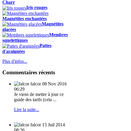
Charr
Iris rouges
Magnétites enchantées
Magnétites
glacées
Membres
squelettiques
Pattes
d'araignées
Plus d'infos...
Commentaires récents
falcor
08 Nov 2016
06:29
Je viens de mettre à jour ce
guide des tarifs (cela ...
Lire la suite...
falcor
15 Juil 2014
08:26