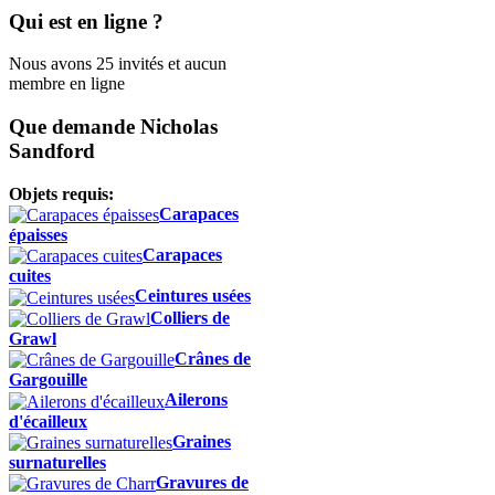
Qui est en ligne ?
Nous avons 25 invités et aucun
membre en ligne
Que demande Nicholas
Sandford
Objets requis:
Carapaces
épaisses
Carapaces
cuites
Ceintures usées
Colliers de
Grawl
Crânes de
Gargouille
Ailerons
d'écailleux
Graines
surnaturelles
Gravures de