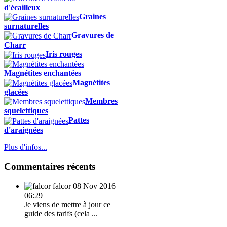
d'écailleux
Graines
surnaturelles
Gravures de
Charr
Iris rouges
Magnétites enchantées
Magnétites
glacées
Membres
squelettiques
Pattes
d'araignées
Plus d'infos...
Commentaires récents
falcor
08 Nov 2016
06:29
Je viens de mettre à jour ce
guide des tarifs (cela ...