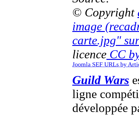
© Copyright
image (recadr
carte.jpg" su
licence
CC by
Joomla SEF URLs by Arti
Guild Wars
es
ligne compét
développée p