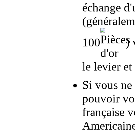
échange d'
(généralem
100
)
le levier et
Si vous ne
pouvoir vou
française 
Americaine