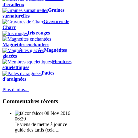
d'écailleux
Graines
surnaturelles
Gravures de
Charr
Iris rouges
Magnétites enchantées
Magnétites
glacées
Membres
squelettiques
Pattes
d'araignées
Plus d'infos...
Commentaires récents
falcor
08 Nov 2016
06:29
Je viens de mettre à jour ce
guide des tarifs (cela ...