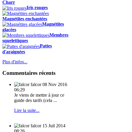
Charr
Iris rouges
Magnétites enchantées
Magnétites
glacées
Membres
squelettiques
Pattes
d'araignées
Plus d'infos...
Commentaires récents
falcor
08 Nov 2016
06:29
Je viens de mettre à jour ce
guide des tarifs (cela ...
Lire la suite...
falcor
15 Juil 2014
08:26