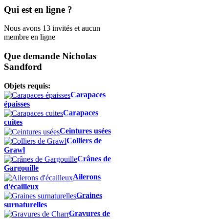
Qui est en ligne ?
Nous avons 13 invités et aucun
membre en ligne
Que demande Nicholas
Sandford
Objets requis:
Carapaces
épaisses
Carapaces
cuites
Ceintures usées
Colliers de
Grawl
Crânes de
Gargouille
Ailerons
d'écailleux
Graines
surnaturelles
Gravures de