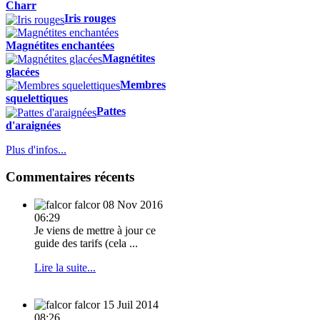
Charr
Iris rouges
Magnétites enchantées
Magnétites
glacées
Membres
squelettiques
Pattes
d'araignées
Plus d'infos...
Commentaires récents
falcor
08 Nov 2016
06:29
Je viens de mettre à jour ce
guide des tarifs (cela ...
Lire la suite...
falcor
15 Juil 2014
08:26