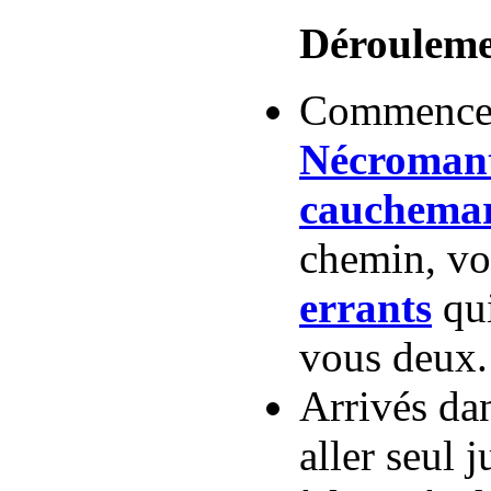
Dérouleme
Commencez
Nécroman
cauchema
chemin, vo
errants
qui
vous deux.
Arrivés da
aller seul 