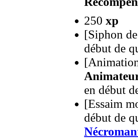
Récompen
250
xp
[Siphon de
début de q
[Animation
Animateur
en début d
[Essaim mo
début de qu
Nécroman