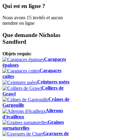
Qui est en ligne ?
Nous avons 15 invités et aucun
membre en ligne
Que demande Nicholas
Sandford
Objets requis:
Carapaces
épaisses
Carapaces
cuites
Ceintures usées
Colliers de
Grawl
Crânes de
Gargouille
Ailerons
d'écailleux
Graines
surnaturelles
Gravures de