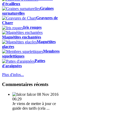
d'écailleux
Graines
surnaturelles
Gravures de
Charr
Iris rouges
Magnétites enchantées
Magnétites
glacées
Membres
squelettiques
Pattes
d'araignées
Plus d'infos...
Commentaires récents
falcor
08 Nov 2016
06:29
Je viens de mettre à jour ce
guide des tarifs (cela ...