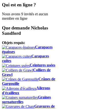
Qui est en ligne ?
Nous avons 9 invités et aucun
membre en ligne
Que demande Nicholas
Sandford
Objets requis:
Carapaces
épaisses
Carapaces
cuites
Ceintures usées
Colliers de
Grawl
Crânes de
Gargouille
Ailerons
d'écailleux
Graines
surnaturelles
Gravures de