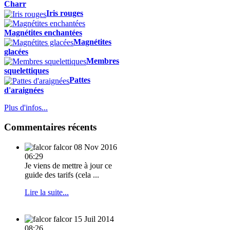
Charr
Iris rouges
Magnétites enchantées
Magnétites
glacées
Membres
squelettiques
Pattes
d'araignées
Plus d'infos...
Commentaires récents
falcor
08 Nov 2016
06:29
Je viens de mettre à jour ce
guide des tarifs (cela ...
Lire la suite...
falcor
15 Juil 2014
08:26