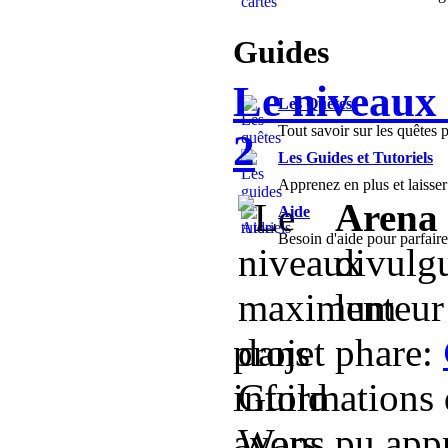
Guides
Le niveaux
Les Quêtes
Tout savoir sur les quêtes p
2
Les Guides et Tutoriels
Apprenez en plus et laisse
Arena
Aide
Besoin d'aide pour parfaire
divulgu
lenteu
projet phare:
informations 
avons pu app