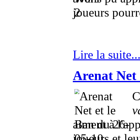
joueurs pourr
Lire la suite..
Arenat Net 
C
v
aiment à l'app
joueurs et leu