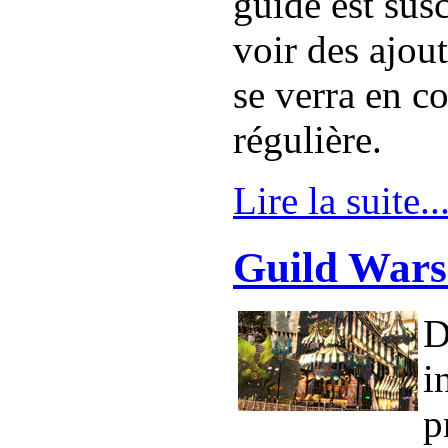
guide est sus
voir des ajout
se verra en c
régulière.
Lire la suite..
Guild Wars 
D
i
p