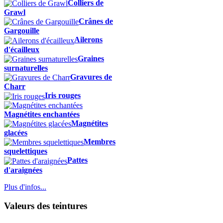
Colliers de
Grawl
Crânes de
Gargouille
Ailerons
d'écailleux
Graines
surnaturelles
Gravures de
Charr
Iris rouges
Magnétites enchantées
Magnétites
glacées
Membres
squelettiques
Pattes
d'araignées
Plus d'infos...
Valeurs des teintures