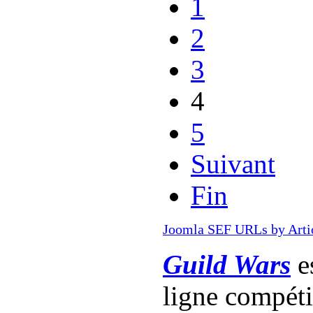
1
2
3
4
5
Suivant
Fin
Joomla SEF URLs by Arti
Guild Wars
es
ligne compét