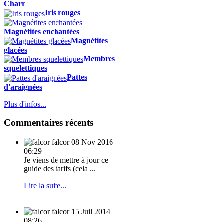
Charr
Iris rouges
Magnétites enchantées
Magnétites
glacées
Membres
squelettiques
Pattes
d'araignées
Plus d'infos...
Commentaires récents
falcor
08 Nov 2016
06:29
Je viens de mettre à jour ce
guide des tarifs (cela ...
Lire la suite...
falcor
15 Juil 2014
08:26