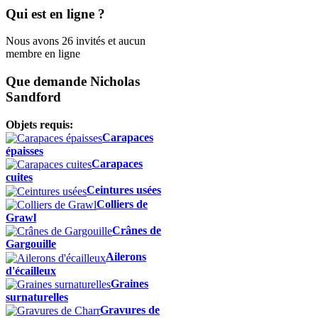
Qui est en ligne ?
Nous avons 26 invités et aucun
membre en ligne
Que demande Nicholas
Sandford
Objets requis:
Carapaces
épaisses
Carapaces
cuites
Ceintures usées
Colliers de
Grawl
Crânes de
Gargouille
Ailerons
d'écailleux
Graines
surnaturelles
Gravures de