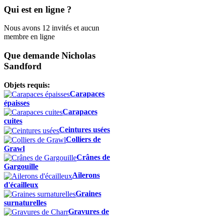
Qui est en ligne ?
Nous avons 12 invités et aucun
membre en ligne
Que demande Nicholas
Sandford
Objets requis:
Carapaces
épaisses
Carapaces
cuites
Ceintures usées
Colliers de
Grawl
Crânes de
Gargouille
Ailerons
d'écailleux
Graines
surnaturelles
Gravures de