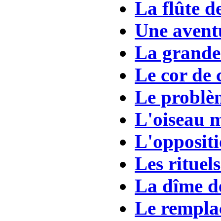
La flûte 
Une aventu
La grande
Le cor de 
Le problè
L'oiseau 
L'oppositi
Les rituel
La dîme d
Le rempla