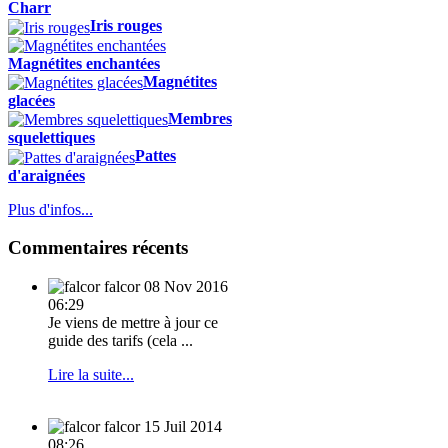
Charr
Iris rouges
Magnétites enchantées
Magnétites
glacées
Membres
squelettiques
Pattes
d'araignées
Plus d'infos...
Commentaires récents
falcor
08 Nov 2016
06:29
Je viens de mettre à jour ce
guide des tarifs (cela ...
Lire la suite...
falcor
15 Juil 2014
08:26