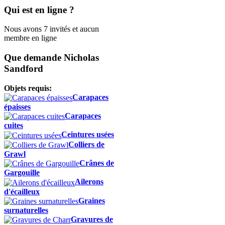
Qui est en ligne ?
Nous avons 7 invités et aucun
membre en ligne
Que demande Nicholas
Sandford
Objets requis:
Carapaces
épaisses
Carapaces
cuites
Ceintures usées
Colliers de
Grawl
Crânes de
Gargouille
Ailerons
d'écailleux
Graines
surnaturelles
Gravures de