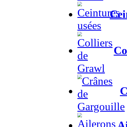
Cei
Co
C
Ai