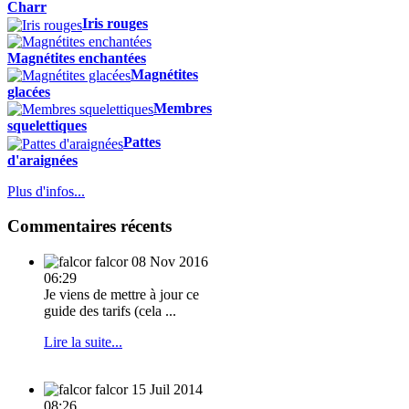
Charr
Iris rouges
Magnétites enchantées
Magnétites
glacées
Membres
squelettiques
Pattes
d'araignées
Plus d'infos...
Commentaires récents
falcor
08 Nov 2016
06:29
Je viens de mettre à jour ce
guide des tarifs (cela ...
Lire la suite...
falcor
15 Juil 2014
08:26