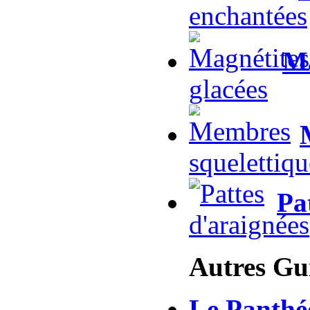
Ma
Pa
Autres Gu
Le Panthé