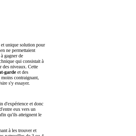
le et unique solution pour
den ne permettaient
 à gagner de
echnique qui consistait à
er des niveaux. Cette
t-garde
et des
t moins contraignant,
ire s'y essayer.
in d'expérience et donc
d'entre eux vers un
in qu'ils atteignent le
ant à les trouver et
es patrouilles de 3 ou 4