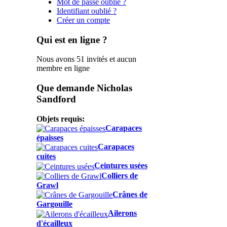
Mot de passe oublié ?
Identifiant oublié ?
Créer un compte
Qui est en ligne ?
Nous avons 51 invités et aucun
membre en ligne
Que demande Nicholas
Sandford
Objets requis:
Carapaces
épaisses
Carapaces
cuites
Ceintures usées
Colliers de
Grawl
Crânes de
Gargouille
Ailerons
d'écailleux