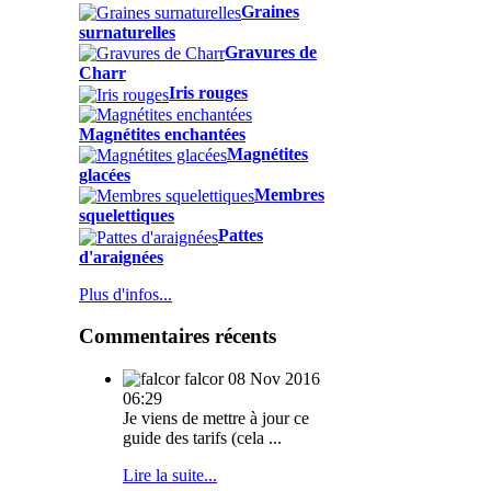
Graines
surnaturelles
Gravures de
Charr
Iris rouges
Magnétites enchantées
Magnétites
glacées
Membres
squelettiques
Pattes
d'araignées
Plus d'infos...
Commentaires récents
falcor
08 Nov 2016
06:29
Je viens de mettre à jour ce
guide des tarifs (cela ...
Lire la suite...