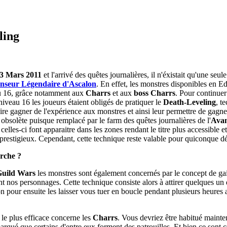
ling
3 Mars 2011
et l'arrivé des quêtes journalières, il n'éxistait qu'une seu
nseur Légendaire d'Ascalon
. En effet, les monstres disponibles en E
au 16, grâce notamment aux
Charrs
et aux
boss Charrs
. Pour continuer
niveau 16 les joueurs étaient obligés de pratiquer le
Death-Leveling
, t
aire gagner de l'expérience aux monstres et ainsi leur permettre de gagn
obsolète puisque remplacé par le farm des quêtes journalières de l'
Avan
lles-ci font apparaitre dans les zones rendant le titre plus accessible e
prestigieux. Cependant, cette technique reste valable pour quiconque dés
rche ?
uild Wars
les monstres sont également concernés par le concept de ga
nt nos personnages. Cette technique consiste alors à attirer quelques un 
n pour ensuite les laisser vous tuer en boucle pendant plusieurs heures af
 le plus efficace concerne les
Charrs
. Vous devriez être habitué mainten
qué que certains d'entre eux forment des patrouilles. Et bien ce sont c