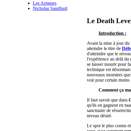
Les Armures
Nicholas Sandford
Le Death Leve
Introduction :
Avant la mise à jour du
atteindre le titre de
Défe
d'atteindre que le nive
l'expérience au delà du 
se laisser mourir pour f
technique est désormais 
nouveaux monstres que ce
voir pour certain moins 
Comment ça ma
Il faut savoir que dans
G
qu'ils en gagnent en tua
sanctuaire de résurrectio
niveau désiré.
Le spot le plus connu et
vous avez surement remar