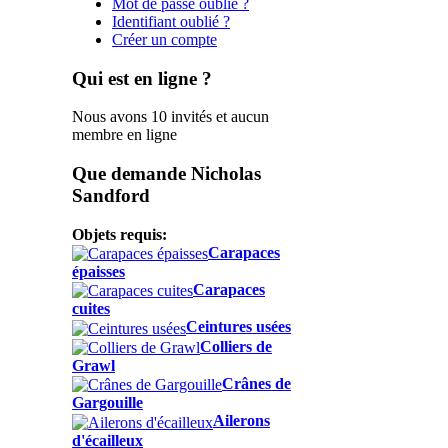
Mot de passe oublié ?
Identifiant oublié ?
Créer un compte
Qui est en ligne ?
Nous avons 10 invités et aucun
membre en ligne
Que demande Nicholas
Sandford
Objets requis:
Carapaces
épaisses
Carapaces
cuites
Ceintures usées
Colliers de
Grawl
Crânes de
Gargouille
Ailerons
d'écailleux