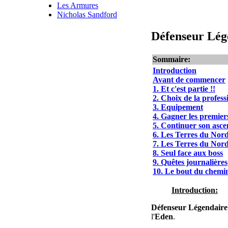
Les Armures
Nicholas Sandford
Défenseur Lég
Sommaire:
Introduction
Avant de commencer
1. Et c'est partie !!
2. Choix de la profess
3. Equipement
4. Gagner les premier
5. Continuer son asce
6. Les Terres du Nor
7. Les Terres du Nord
8. Seul face aux boss
9. Quêtes journalières
10. Le bout du chemin
Introduction:
Défenseur
Légendaire
l'
Eden
.