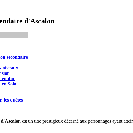
endaire d'Ascalon
ion secondaire
s niveaux
nsion
d en duo
 en Solo
: les quêtes
 d'Ascalon
est un titre prestigieux décerné aux personnages ayant attei