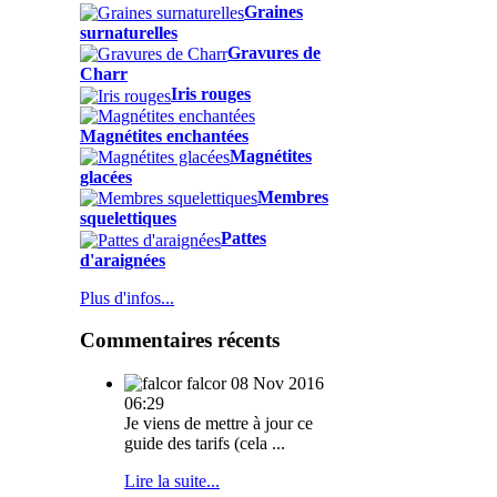
Graines
surnaturelles
Gravures de
Charr
Iris rouges
Magnétites enchantées
Magnétites
glacées
Membres
squelettiques
Pattes
d'araignées
Plus d'infos...
Commentaires récents
falcor
08 Nov 2016
06:29
Je viens de mettre à jour ce
guide des tarifs (cela ...
Lire la suite...