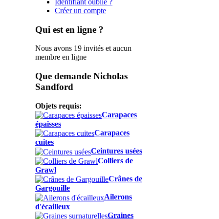
Identifiant oublié ?
Créer un compte
Qui est en ligne ?
Nous avons 19 invités et aucun
membre en ligne
Que demande Nicholas
Sandford
Objets requis:
Carapaces
épaisses
Carapaces
cuites
Ceintures usées
Colliers de
Grawl
Crânes de
Gargouille
Ailerons
d'écailleux
Graines