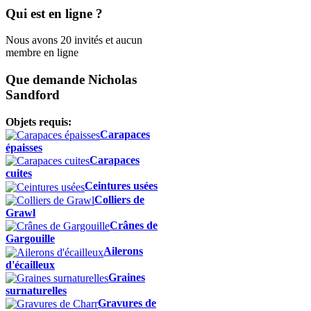
Qui est en ligne ?
Nous avons 20 invités et aucun
membre en ligne
Que demande Nicholas
Sandford
Objets requis:
Carapaces
épaisses
Carapaces
cuites
Ceintures usées
Colliers de
Grawl
Crânes de
Gargouille
Ailerons
d'écailleux
Graines
surnaturelles
Gravures de