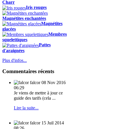
Charr
Iris rouges
Magnétites enchantées
Magnétites
glacées
Membres
squelettiques
Pattes
d'araignées
Plus d'infos...
Commentaires récents
falcor
08 Nov 2016
06:29
Je viens de mettre à jour ce
guide des tarifs (cela ...
Lire la suite...
falcor
15 Juil 2014
08:26