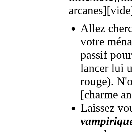
arcanes][vide
Allez cher
votre ména
passif pour 
lancer lui 
rouge). N'
[charme an
Laissez vou
vampiriqu