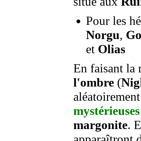
situé aux
Rui
Pour les h
Norgu
,
Go
et
Olias
En faisant la
l'ombre
(
Nig
aléatoiremen
mystérieuses
margonite
. 
apparaîtront 