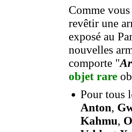
Comme vous l
revêtir une a
exposé au Pan
nouvelles ar
comporte "
Ar
objet rare
obt
Pour tous l
Anton
,
Gw
Kahmu
,
O