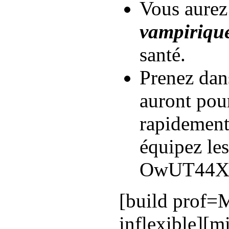
Vous aurez
vampiriqu
santé.
Prenez dan
auront pour
rapidement
équipez les
OwUT44X
[build prof=
inflexible][m