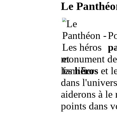
Le Panthéon
Po
pa
monument de
les
héros
et l
dans l'univer
aiderons à le
points dans v