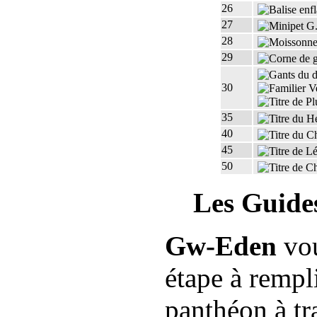
26
27
28
29
30
35
40
45
50
Les Guide
Gw-Eden
vou
étape à remp
panthéon à tr