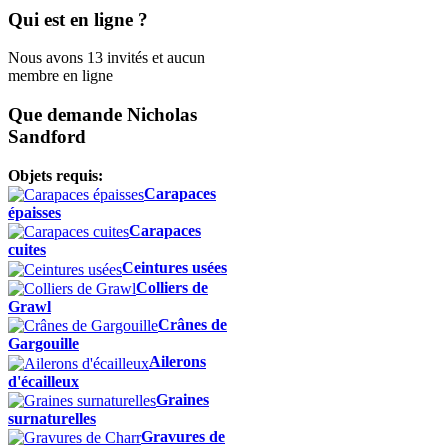
Qui est en ligne ?
Nous avons 13 invités et aucun
membre en ligne
Que demande Nicholas
Sandford
Objets requis:
Carapaces
épaisses
Carapaces
cuites
Ceintures usées
Colliers de
Grawl
Crânes de
Gargouille
Ailerons
d'écailleux
Graines
surnaturelles
Gravures de