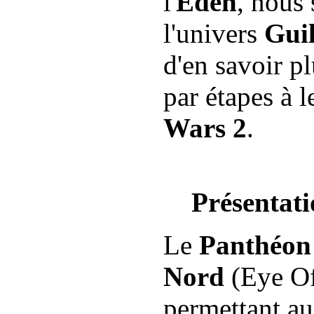
l'
Eden
, nous
l'univers
Gui
d'en savoir pl
par étapes à l
Wars 2
.
Présentat
Le
Panthéon 
Nord
(Eye Of
permettant au