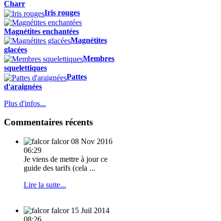
Charr
Iris rouges
Magnétites enchantées
Magnétites
glacées
Membres
squelettiques
Pattes
d'araignées
Plus d'infos...
Commentaires récents
falcor
08 Nov 2016
06:29
Je viens de mettre à jour ce
guide des tarifs (cela ...
Lire la suite...
falcor
15 Juil 2014
08:26