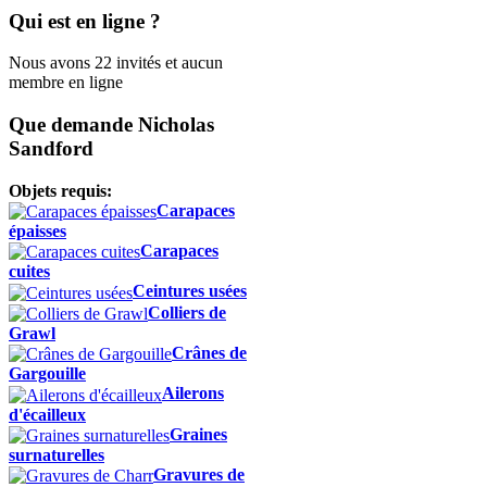
Qui est en ligne ?
Nous avons 22 invités et aucun
membre en ligne
Que demande Nicholas
Sandford
Objets requis:
Carapaces
épaisses
Carapaces
cuites
Ceintures usées
Colliers de
Grawl
Crânes de
Gargouille
Ailerons
d'écailleux
Graines
surnaturelles
Gravures de