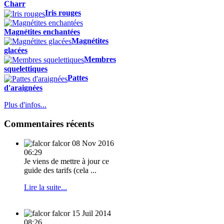
Charr
Iris rouges
Magnétites enchantées
Magnétites
glacées
Membres
squelettiques
Pattes
d'araignées
Plus d'infos...
Commentaires récents
falcor
08 Nov 2016
06:29
Je viens de mettre à jour ce
guide des tarifs (cela ...
Lire la suite...
falcor
15 Juil 2014
08:26