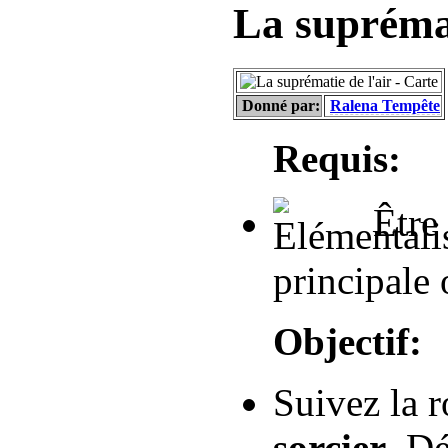
La suprémat
Donné par:
Ralena Tempête
Requis:
Être
principale 
Objectif:
Suivez la 
sorcier
. Dé